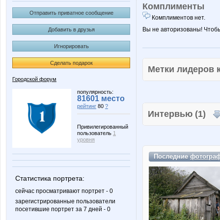
Комплименты
Отправить приватное сообщение
Комплиментов нет.
Вы не авторизованы! Чтоб
Добавить в друзья
Игнорировать
Сделать подарок
Метки лидеров
Городской форум
популярность:
81601 место
рейтинг
80
?
Интервью (1)
Привилегированный
пользователь
1
уровня
Последние
фотогра
Статистика портрета:
сейчас просматривают портрет - 0
зарегистрированные пользователи
посетившие портрет за 7 дней - 0